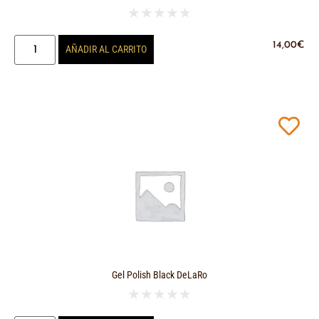
★
★
★
★
★
14,00
€
AÑADIR AL CARRITO
Gel Polish Black DeLaRo
★
★
★
★
★