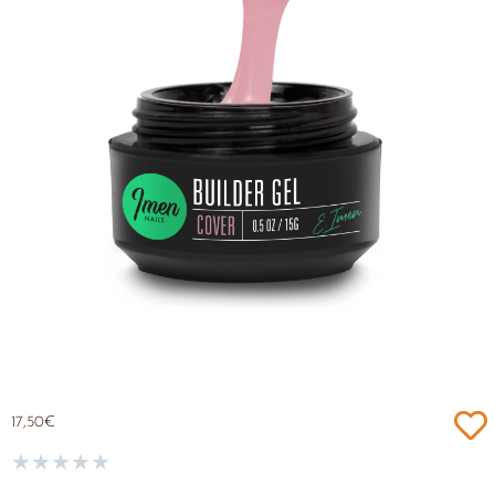
17,50
€
★
★
★
★
★