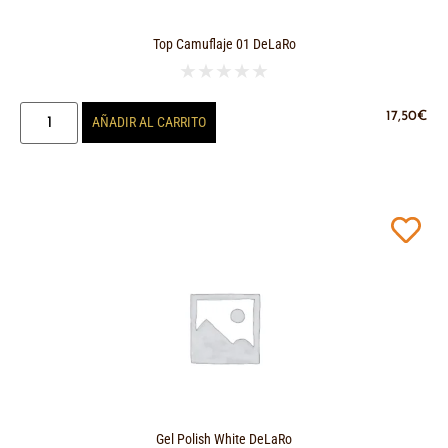
Top Camuflaje 01 DeLaRo
★
★
★
★
★
17,50
€
AÑADIR AL CARRITO
Gel Polish White DeLaRo