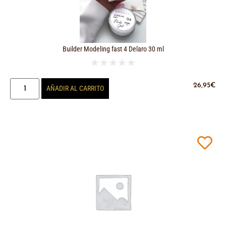
Builder Modeling fast 4 Delaro 30 ml
★
★
★
★
★
26,95
€
AÑADIR AL CARRITO