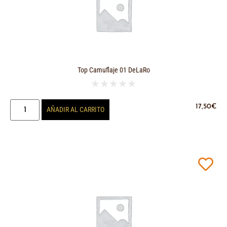
Top Camuflaje 01 DeLaRo
★
★
★
★
★
17,50
€
AÑADIR AL CARRITO