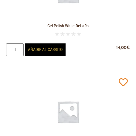
Gel Polish White DeLaRo
★
★
★
★
★
14,00
€
AÑADIR AL CARRITO