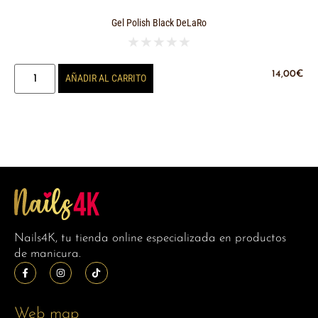
Gel Polish Black DeLaRo
★
★
★
★
★
14,00
€
AÑADIR AL CARRITO
Nails4K, tu tienda online especializada en productos
de manicura.
Web map