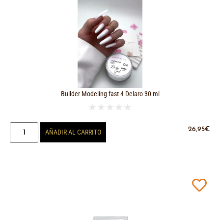
Builder Modeling fast 4 Delaro 30 ml
★
★
★
★
★
26,95
€
AÑADIR AL CARRITO