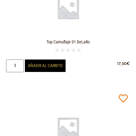
Top Camuflaje 01 DeLaRo
★
★
★
★
★
17,50
€
AÑADIR AL CARRITO