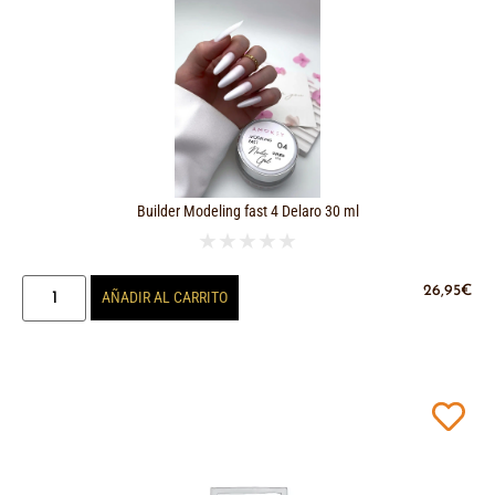
Builder Modeling fast 4 Delaro 30 ml
★
★
★
★
★
26,95
€
AÑADIR AL CARRITO