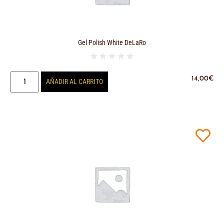
Gel Polish White DeLaRo
★
★
★
★
★
14,00
€
AÑADIR AL CARRITO