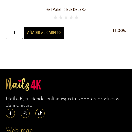
Gel Polish Black DeLaRo
★
★
★
★
★
14,00
€
AÑADIR AL CARRITO
Nails4K, tu tienda online especializada en productos
de manicura.
Web map