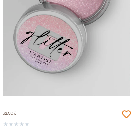
32,00
€
★
★
★
★
★