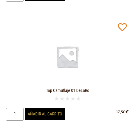
Top Camuflaje 01 DeLaRo
★
★
★
★
★
17,50
€
AÑADIR AL CARRITO