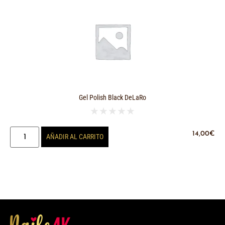
Gel Polish Black DeLaRo
★
★
★
★
★
14,00
€
AÑADIR AL CARRITO