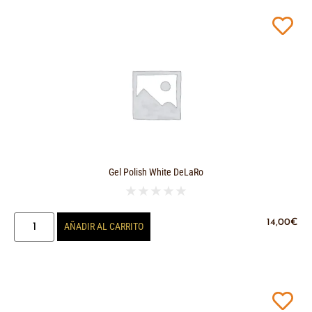
Gel Polish White DeLaRo
★
★
★
★
★
14,00
€
AÑADIR AL CARRITO