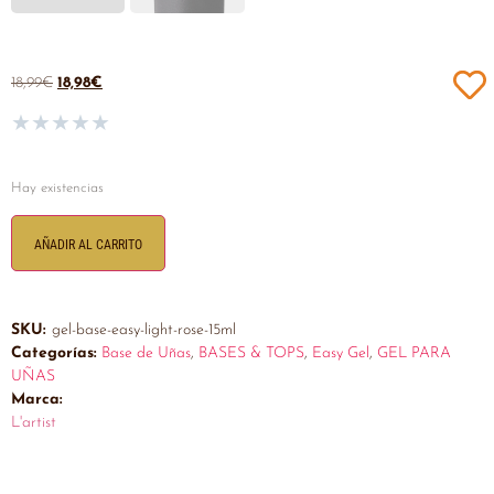
18,99
€
18,98
€
★
★
★
★
★
Hay existencias
AÑADIR AL CARRITO
SKU:
gel-base-easy-light-rose-15ml
Categorías:
Base de Uñas
,
BASES & TOPS
,
Easy Gel
,
GEL PARA
UÑAS
Marca:
L'artist