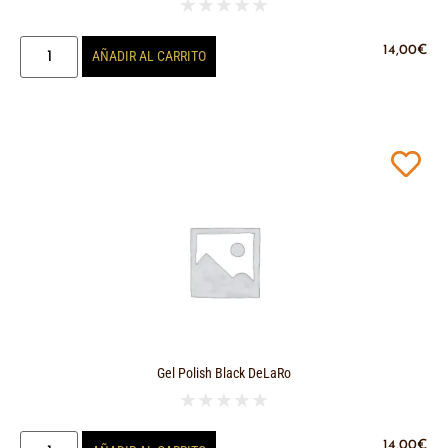
★
★
★
★
★
14,00
€
AÑADIR AL CARRITO
Gel Polish Black DeLaRo
★
★
★
★
★
14,00
€