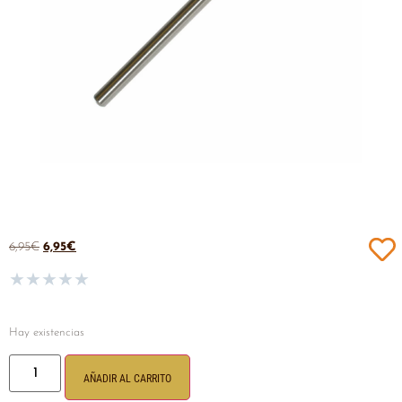
6,95
€
6,95
€
★
★
★
★
★
Hay existencias
AÑADIR AL CARRITO