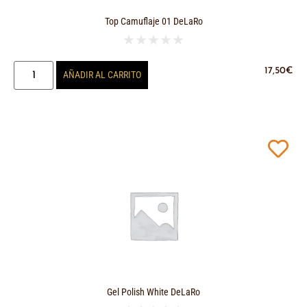
Top Camuflaje 01 DeLaRo
★
★
★
★
★
17,50
€
AÑADIR AL CARRITO
Gel Polish White DeLaRo