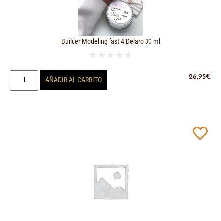
Builder Modeling fast 4 Delaro 30 ml
★
★
★
★
★
26,95
€
AÑADIR AL CARRITO