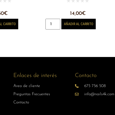
★
★
★
★
★
★
★
★
50
€
14,00
€
AL CARRITO
AÑADIR AL CARRITO
Enlaces de interés
Contacto
Area de cliente
675 756 508
Preguntas Frecuentes
info@nails4k.com
Contacto