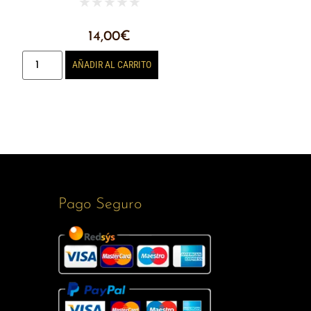
★
★
★
★
★
14,00
€
AÑADIR AL CARRITO
Pago Seguro