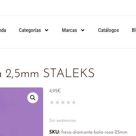
ARTIR DE 90€.
ARTIR DE 90€.
ARTIR DE 90€.
NSULA
NSULA
NSULA
nda
Categorías
Marcas
Catálogos
B
ja 2,5mm STALEKS
4,95
€
★
★
★
★
★
Sin existencias
SKU:
fresa-diamante-bola-rosa-25mm