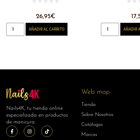
★
★
★
★
★
★
★
26,95
€
17,
AÑADIR AL CARRITO
AÑADIR 
Web map
Tienda
Nails4K, tu tienda online
Sobre Nosotros
especializada en productos
de manicura.
Catálogos
Marcas