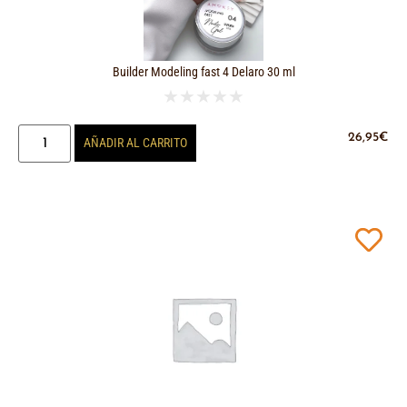
Builder Modeling fast 4 Delaro 30 ml
★
★
★
★
★
26,95
€
AÑADIR AL CARRITO