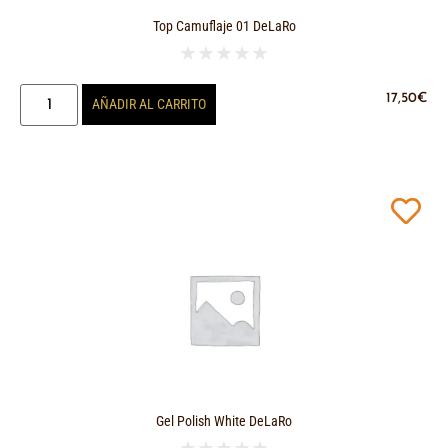
Top Camuflaje 01 DeLaRo
★
★
★
★
★
17,50
€
AÑADIR AL CARRITO
Gel Polish White DeLaRo
★
★
★
★
★