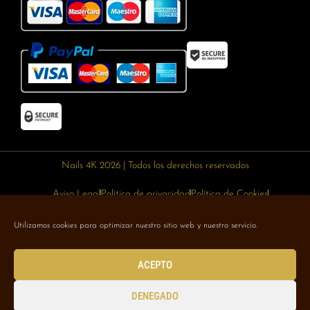
Nails 4K 2026 | Todos los derechos reservados
Aviso Legal
Política de privacidad
Política de Cookies
Política de devoluciones
Política de envíos
Utilizamos cookies para optimizar nuestro sitio web y nuestro servicio.
Designed with 🥰 by
Wejustdesign.com
ACEPTO
DENEGADO