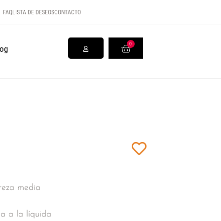
FAQ
LISTA DE DESEOS
CONTACTO
0
log
ureza media
a a la líquida