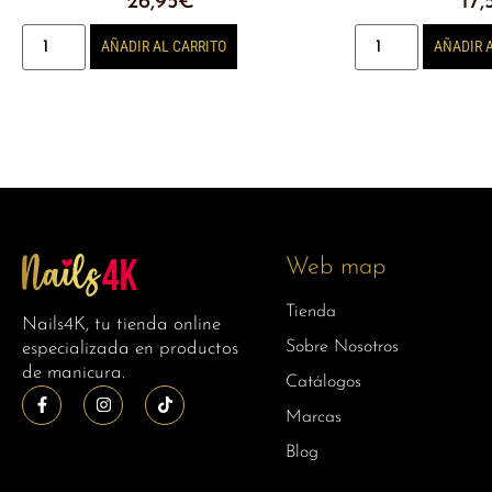
26,95
€
17,
AÑADIR AL CARRITO
AÑADIR 
Web map
Tienda
Nails4K, tu tienda online
Sobre Nosotros
especializada en productos
de manicura.
Catálogos
Marcas
Blog