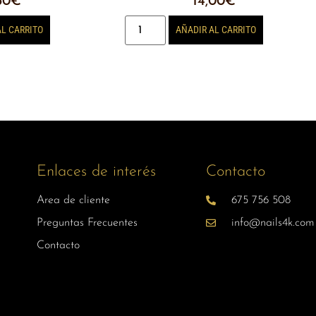
50
€
14,00
€
AL CARRITO
AÑADIR AL CARRITO
Enlaces de interés
Contacto
Area de cliente
675 756 508
Preguntas Frecuentes
info@nails4k.com
Contacto