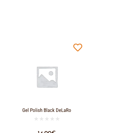
Gel Polish Black DeLaRo
★
★
★
★
★