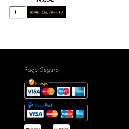
14,00
€
AÑADIR AL CARRITO
Pago Seguro