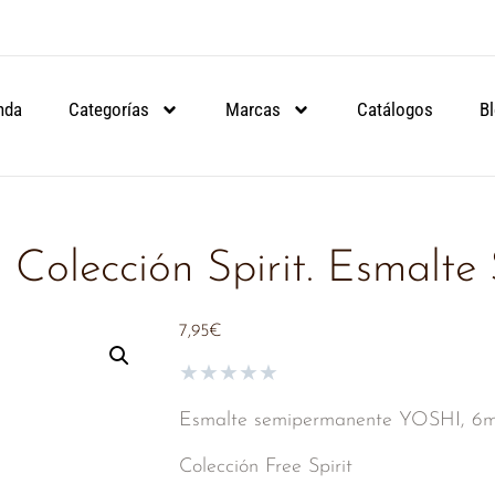
ARTIR DE 90€.
ARTIR DE 90€.
ARTIR DE 90€.
NSULA
NSULA
NSULA
nda
Categorías
Marcas
Catálogos
B
Colección Spirit. Esmalt
7,95
€
★
★
★
★
★
Esmalte semipermanente YOSHI, 6m
Colección Free Spirit