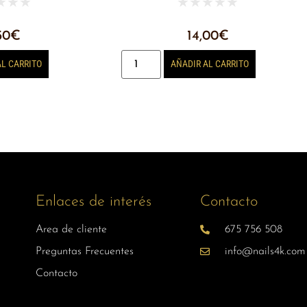
★
★
★
★
★
★
★
★
50
€
14,00
€
AL CARRITO
AÑADIR AL CARRITO
Enlaces de interés
Contacto
Area de cliente
675 756 508
Preguntas Frecuentes
info@nails4k.com
Contacto