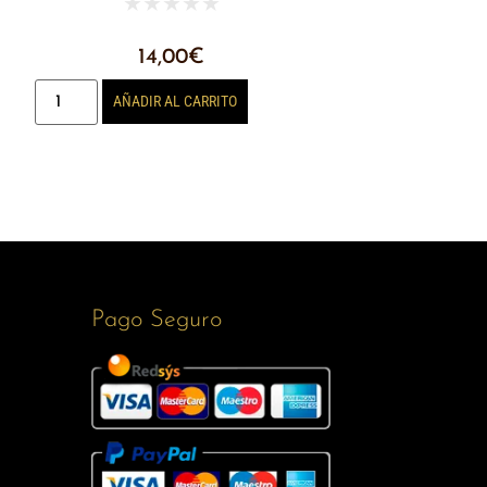
★
★
★
★
★
14,00
€
AÑADIR AL CARRITO
Pago Seguro