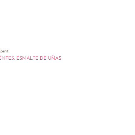
irit
ENTES
,
ESMALTE DE UÑAS