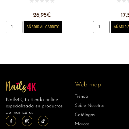
★
★
★
★
★
★
★
26,95
€
17,
AÑADIR AL CARRITO
AÑADIR 
Web map
Tienda
Nails4K, tu tienda online
Sobre Nosotros
especializada en productos
de manicura.
Catálogos
Marcas