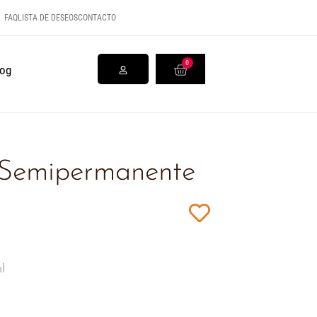
FAQ
LISTA DE DESEOS
CONTACTO
0
log
e Semipermanente
l