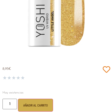
8,95
€
★
★
★
★
★
Hay existencias
AÑADIR AL CARRITO