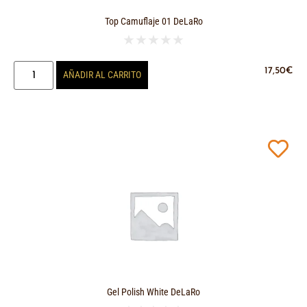
Top Camuflaje 01 DeLaRo
★
★
★
★
★
17,50
€
AÑADIR AL CARRITO
Gel Polish White DeLaRo