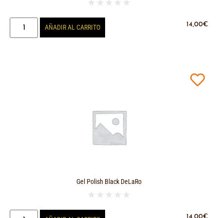
★
★
★
★
★
14,00
€
AÑADIR AL CARRITO
Gel Polish Black DeLaRo
★
★
★
★
★
14,00
€