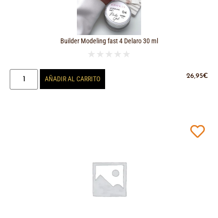
Builder Modeling fast 4 Delaro 30 ml
★
★
★
★
★
26,95
€
AÑADIR AL CARRITO