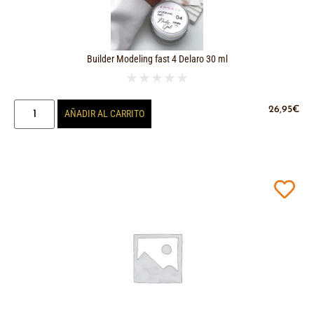
Builder Modeling fast 4 Delaro 30 ml
★
★
★
★
★
26,95
€
AÑADIR AL CARRITO