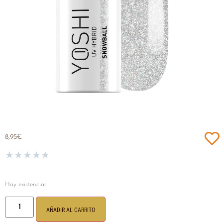
8,95
€
★
★
★
★
★
Hay existencias
AÑADIR AL CARRITO