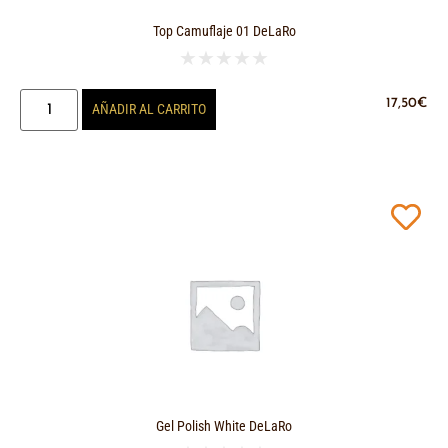
Top Camuflaje 01 DeLaRo
★
★
★
★
★
17,50
€
AÑADIR AL CARRITO
Gel Polish White DeLaRo