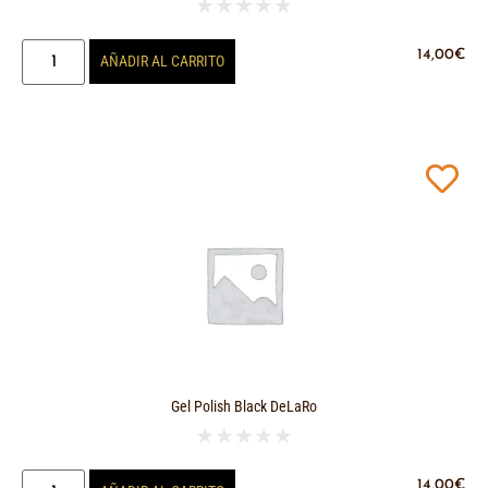
★
★
★
★
★
14,00
€
AÑADIR AL CARRITO
Gel Polish Black DeLaRo
★
★
★
★
★
14,00
€