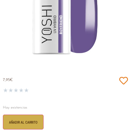
7,95
€
★
★
★
★
★
Hay existencias
AÑADIR AL CARRITO