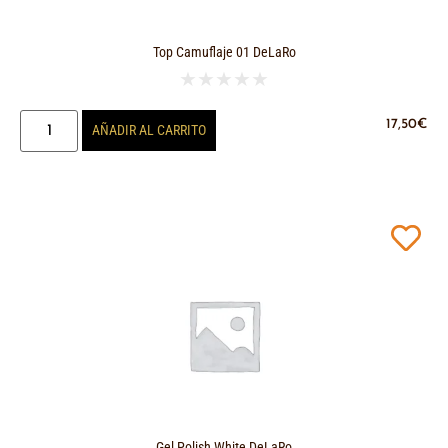
Top Camuflaje 01 DeLaRo
★
★
★
★
★
17,50
€
AÑADIR AL CARRITO
Gel Polish White DeLaRo