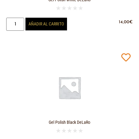
★
★
★
★
★
14,00
€
AÑADIR AL CARRITO
Gel Polish Black DeLaRo
★
★
★
★
★