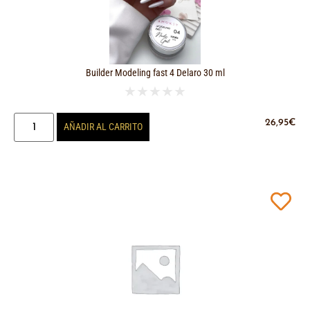
Builder Modeling fast 4 Delaro 30 ml
★
★
★
★
★
26,95
€
AÑADIR AL CARRITO