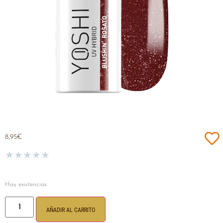
8,95
€
★
★
★
★
★
Hay existencias
AÑADIR AL CARRITO