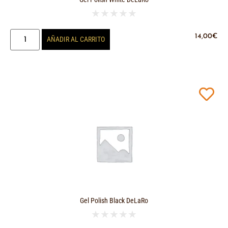
★
★
★
★
★
14,00
€
AÑADIR AL CARRITO
Gel Polish Black DeLaRo
★
★
★
★
★