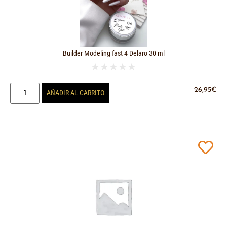
Builder Modeling fast 4 Delaro 30 ml
★
★
★
★
★
26,95
€
AÑADIR AL CARRITO