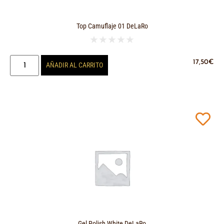
Top Camuflaje 01 DeLaRo
★
★
★
★
★
17,50
€
AÑADIR AL CARRITO
Gel Polish White DeLaRo