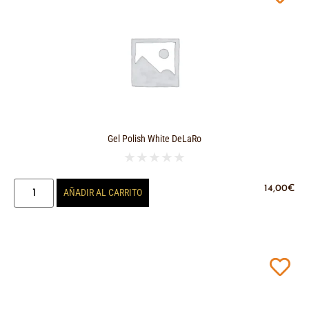
Gel Polish White DeLaRo
★
★
★
★
★
14,00
€
AÑADIR AL CARRITO