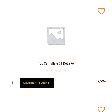
Top Camuflaje 01 DeLaRo
★
★
★
★
★
17,50
€
AÑADIR AL CARRITO