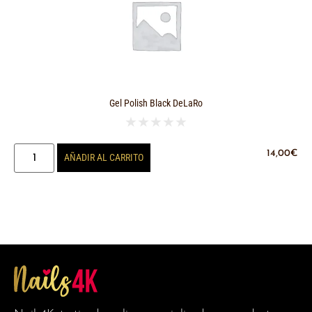
Gel Polish Black DeLaRo
★
★
★
★
★
14,00
€
AÑADIR AL CARRITO