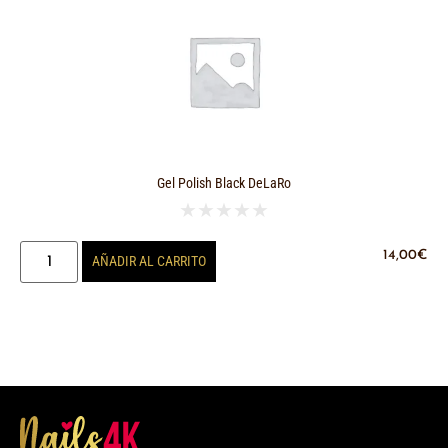
Gel Polish Black DeLaRo
★
★
★
★
★
14,00
€
AÑADIR AL CARRITO