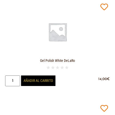
Gel Polish White DeLaRo
★
★
★
★
★
14,00
€
AÑADIR AL CARRITO