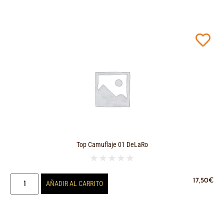
Top Camuflaje 01 DeLaRo
★
★
★
★
★
17,50
€
AÑADIR AL CARRITO