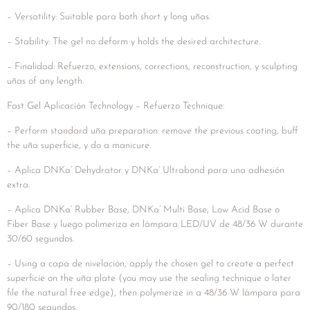
– Versatility: Suitable para both short y long uñas.
– Stability: The gel no deform y holds the desired architecture.
– Finalidad: Refuerzo, extensions, corrections, reconstruction, y sculpting
uñas of any length.
Fast Gel Aplicación Technology – Refuerzo Technique:
– Perform standard uña preparation: remove the previous coating, buff
the uña superficie, y do a manicure.
– Aplica DNKa’ Dehydrator y DNKa’ Ultrabond para una adhesión
extra.
– Aplica DNKa’ Rubber Base, DNKa’ Multi Base, Low Acid Base o
Fiber Base y luego polimeriza en lámpara LED/UV de 48/36 W durante
30/60 segundos.
– Using a capa de nivelación, apply the chosen gel to create a perfect
superficie on the uña plate (you may use the sealing technique o later
file the natural free edge), then polymerize in a 48/36 W lámpara para
90/180 segundos.