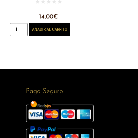
★
★
★
★
★
14,00
€
AÑADIR AL CARRITO
Pago Seguro