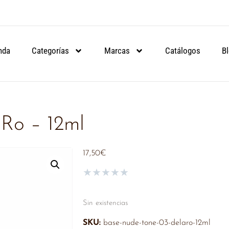
ARTIR DE 90€.
ARTIR DE 90€.
ARTIR DE 90€.
NSULA
NSULA
NSULA
nda
Categorías
Marcas
Catálogos
B
Ro – 12ml
17,50
€
★
★
★
★
★
Sin existencias
SKU:
base-nude-tone-03-delaro-12ml