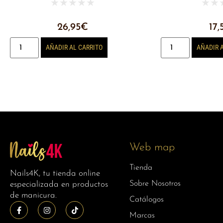
★
★
★
★
★
★
★
26,95
€
17,
AÑADIR AL CARRITO
AÑADIR 
Web map
Tienda
Nails4K, tu tienda online
Sobre Nosotros
especializada en productos
de manicura.
Catálogos
Marcas