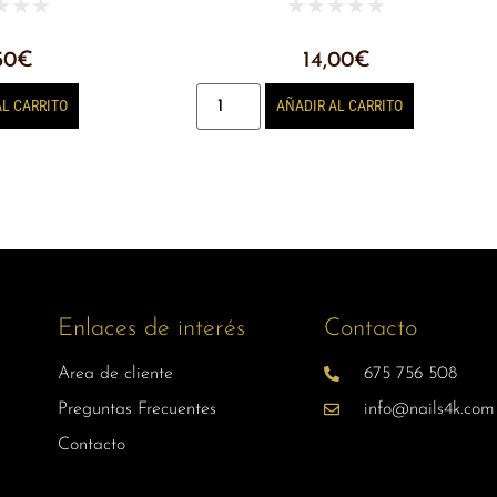
★
★
★
★
★
★
★
★
50
€
14,00
€
AL CARRITO
AÑADIR AL CARRITO
Enlaces de interés
Contacto
Area de cliente
675 756 508
Preguntas Frecuentes
info@nails4k.com
Contacto