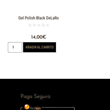
Gel Polish Black DeLaRo
★
★
★
★
★
14,00
€
AÑADIR AL CARRITO
Pago Seguro