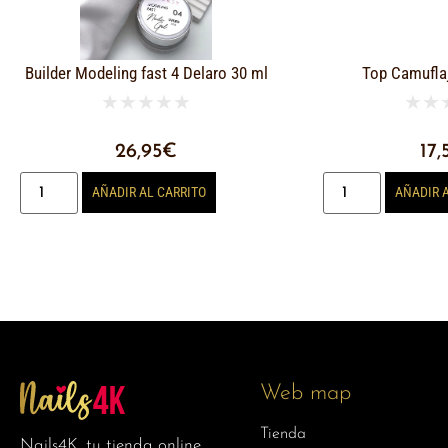
Builder Modeling fast 4 Delaro 30 ml
Top Camufla
★
★
★
★
★
★
★
26,95
€
17,
AÑADIR AL CARRITO
AÑADIR 
Web map
Tienda
Nails4K, tu tienda online