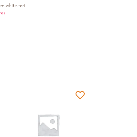
n-white-teri
res