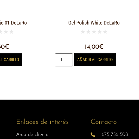
je 01 DeLaRo
Gel Polish White DeLaRo
★
★
★
★
★
★
★
★
50
€
14,00
€
AL CARRITO
AÑADIR AL CARRITO
Enlaces de interés
Contacto
Area de cliente
675 756 508