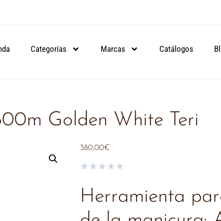
ARTIR DE 90€.
ARTIR DE 90€.
ARTIR DE 90€.
NSULA
NSULA
NSULA
nda
Categorías
Marcas
Catálogos
B
800m Golden White Teri
380,00
€
★
★
★
★
★
Herramienta para
de la manicura: 