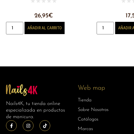
★
★
★
★
★
★
★
26,95
€
17,
AÑADIR AL CARRITO
AÑADIR 
Web map
Tienda
Nails4K, tu tienda online
Sobre Nosotros
especializada en productos
de manicura.
Catálogos
Marcas