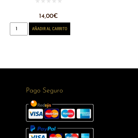
★
★
★
★
★
14,00
€
AÑADIR AL CARRITO
Pago Seguro