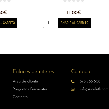
★
★
★
★
★
★
★
★
50
€
14,00
€
AL CARRITO
AÑADIR AL CARRITO
Enlaces de interés
Contacto
Area de cliente
675 756 508
Preguntas Frecuentes
info@nails4k.com
Contacto