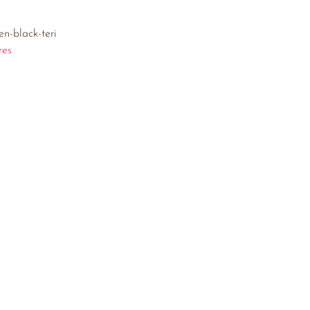
n-black-teri
res