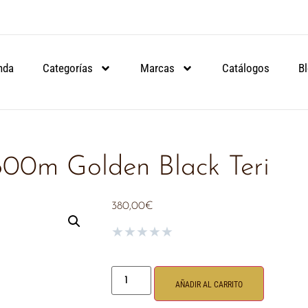
ARTIR DE 90€.
ARTIR DE 90€.
ARTIR DE 90€.
NSULA
NSULA
NSULA
nda
Categorías
Marcas
Catálogos
B
800m Golden Black Teri
380,00
€
★
★
★
★
★
AÑADIR AL CARRITO